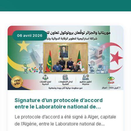
06 avril 2026
Signature d’un protocole d’accord
entre le Laboratoire national de
contrôle de la qualité des médicaments
Le protocole d’accord a été signé à Alger, capitale
en Mauritanie et l’Agence nationale
de l’Algérie, entre le Laboratoire national de
des produits pharmaceutiques en
contrôle de la qualit...