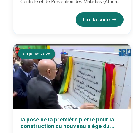
Contrôle et de Prévention des Maladies (Africa
Contrôle et de Prévention des
CDC) destinées aux pays...
Maladies (Africa CDC
Lire la suite
03 juillet 2025
la pose de la première pierre pour la
construction du nouveau siège du
Laboratoire National de Contrôle de la