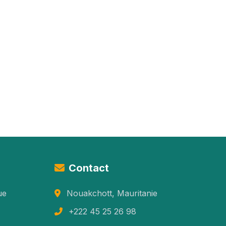
Contact
ue
Nouakchott, Mauritanie
+222 45 25 26 98