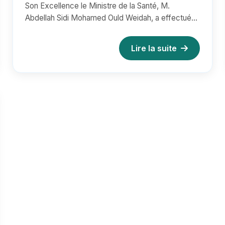
Son Excellence le Ministre de la Santé, M.
son rôle central dans la protection de
Abdellah Sidi Mohamed Ould Weidah, a effectué
la santé publique
ce lundi une visite de terrain...
Lire la suite