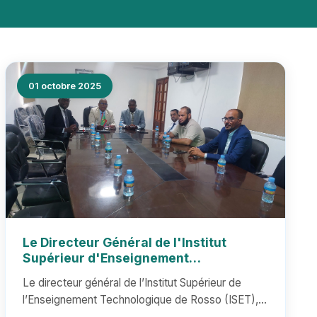
01 octobre 2025
Le Directeur Général de l'Institut
Supérieur d'Enseignement
Technologique de Rosso (ISET) visite le
Le directeur général de l’Institut Supérieur de
Laboratoire National de Contrôle de la
l’Enseignement Technologique de Rosso (ISET),
Qualité des Médicaments (LNCQM)
Pr. Chamekh Mbareck, a ef...