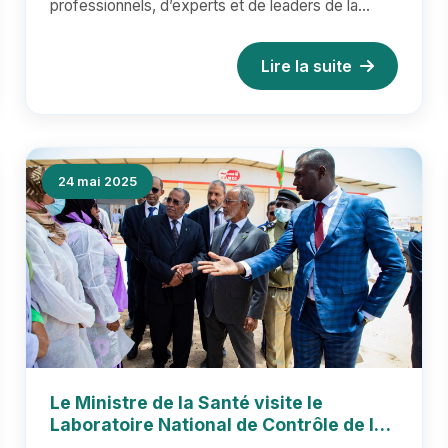
professionnels, d’experts et de leaders de la
Laboratoire National de Contrôle de la
société civile effectue une...
Qualité des Médicaments
Lire la suite
24 mai 2025
Le Ministre de la Santé visite le
Laboratoire National de Contrôle de la
Qualité des Médicaments et souligne