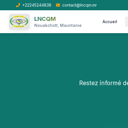
+22245244838
contact@lncqm.mr
LNCQM
Accueil
Nouakchott, Mauritanie
Restez informé d