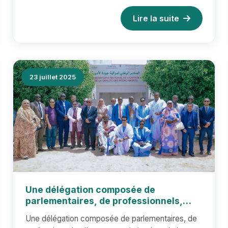
Algérie.
Lire la suite
23 juillet 2025
Une délégation composée de
parlementaires, de professionnels,
d’experts et de leaders de la société
Une délégation composée de parlementaires, de
civile effectue une visite de terrain au