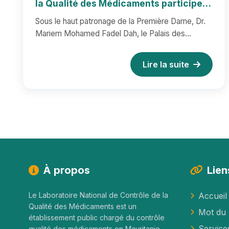
la Qualité des Médicaments participe
avec un laboratoire mobile et intégré
Sous le haut patronage de la Première Dame, Dr.
au Salon MEDEx 2024 (rapport illustré)
Mariem Mohamed Fadel Dah, le Palais des
Congrès de Nouakchott a abrité l...
Lire la suite
À propos
Lien
Le Laboratoire National de Contrôle de la
Accueil
Qualité des Médicaments est un
Mot du 
établissement public chargé du contrôle
Service
qualité des médicaments en Mauritanie.